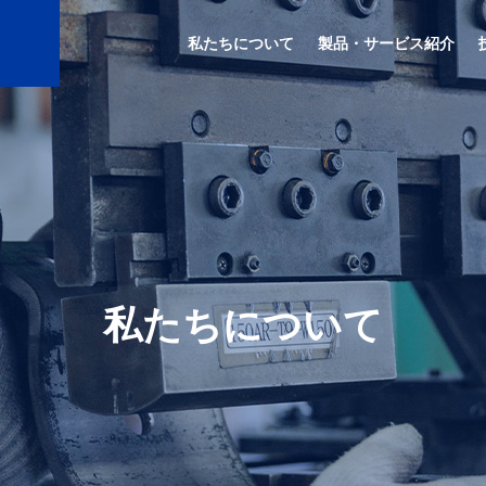
私たちについて
製品・サービス紹介
私たちについて
金物の設計製作
設備設置架台
ounting Hardware
Trestles